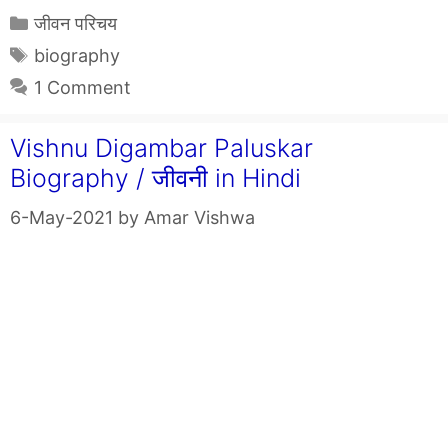
Categories
जीवन परिचय
Tags
biography
1 Comment
Vishnu Digambar Paluskar
Biography / जीवनी in Hindi
6-May-2021
by
Amar Vishwa