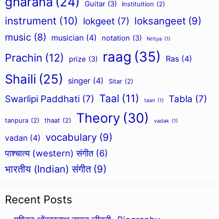
gharana
(24)
Guitar
(3)
Instituition
(2)
instrument
(10)
loksangeet
(9)
lokgeet
(7)
music
(8)
musician
(4)
notation
(3)
Nritya
(1)
raag
(35)
Prachin
(12)
Ras
(4)
prize
(3)
Shaili
(25)
singer
(4)
Sitar
(2)
Taal
(11)
Swarlipi Paddhati
(7)
Tabla
(7)
taan
(1)
Theory
(30)
tanpura
(2)
thaat
(2)
vadak
(1)
vocabulary
(9)
vadan
(4)
पाश्चात्य (western) संगीत
(6)
भारतीय (Indian) संगीत
(9)
Recent Posts