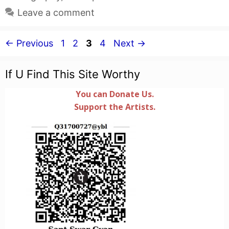
Leave a comment
Page
Page
Page
Page
←
Previous
1
2
3
4
Next
→
If U Find This Site Worthy