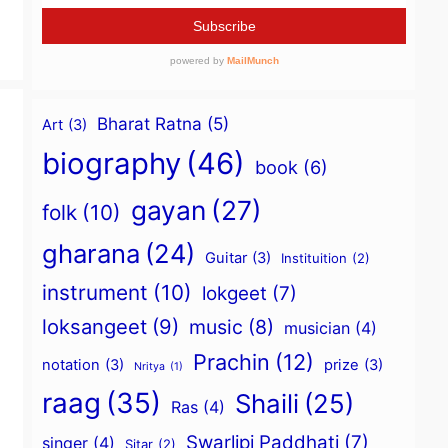
Bharat Ratna
(5)
Art
(3)
biography
(46)
book
(6)
gayan
(27)
folk
(10)
gharana
(24)
Guitar
(3)
Instituition
(2)
instrument
(10)
lokgeet
(7)
loksangeet
(9)
music
(8)
musician
(4)
Prachin
(12)
notation
(3)
prize
(3)
Nritya
(1)
raag
(35)
Shaili
(25)
Ras
(4)
Swarlipi Paddhati
(7)
singer
(4)
Sitar
(2)