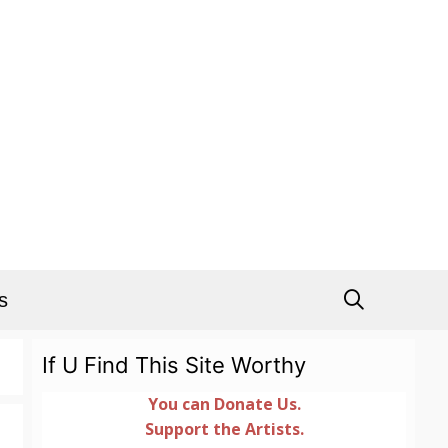
s
If U Find This Site Worthy