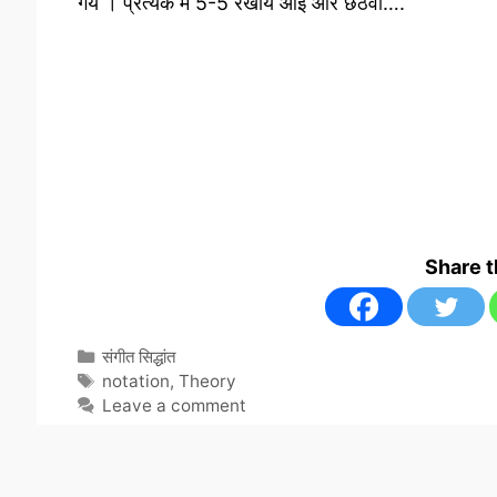
गये । प्रत्येक में 5-5 रेखायें आईं और छठवीं….
Share 
Categories
संगीत सिद्धांत
Tags
notation
,
Theory
Leave a comment