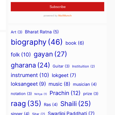
Bharat Ratna
(5)
Art
(3)
biography
(46)
book
(6)
gayan
(27)
folk
(10)
gharana
(24)
Guitar
(3)
Instituition
(2)
instrument
(10)
lokgeet
(7)
loksangeet
(9)
music
(8)
musician
(4)
Prachin
(12)
notation
(3)
prize
(3)
Nritya
(1)
raag
(35)
Shaili
(25)
Ras
(4)
Swarlipi Paddhati
(7)
singer
(4)
Sitar
(2)