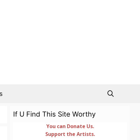
s
If U Find This Site Worthy