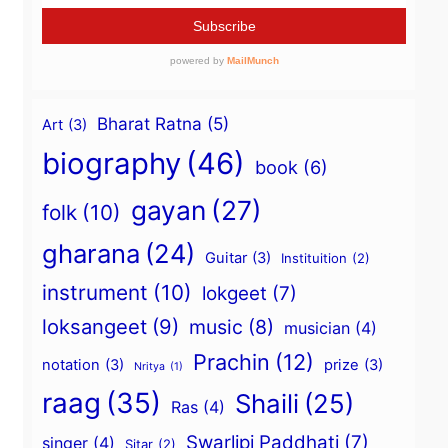
Bharat Ratna
(5)
Art
(3)
biography
(46)
book
(6)
gayan
(27)
folk
(10)
gharana
(24)
Guitar
(3)
Instituition
(2)
instrument
(10)
lokgeet
(7)
loksangeet
(9)
music
(8)
musician
(4)
Prachin
(12)
notation
(3)
prize
(3)
Nritya
(1)
raag
(35)
Shaili
(25)
Ras
(4)
Swarlipi Paddhati
(7)
singer
(4)
Sitar
(2)