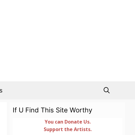
s
If U Find This Site Worthy