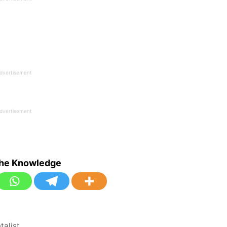
dvertisement
dvertisement
the Knowledge
ntalist