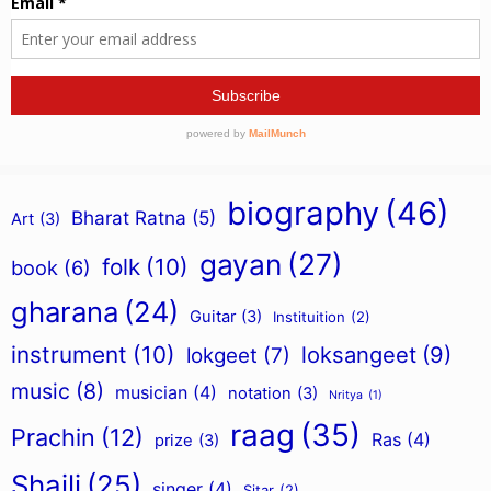
biography
(46)
Bharat Ratna
(5)
Art
(3)
gayan
(27)
folk
(10)
book
(6)
gharana
(24)
Guitar
(3)
Instituition
(2)
instrument
(10)
loksangeet
(9)
lokgeet
(7)
music
(8)
musician
(4)
notation
(3)
Nritya
(1)
raag
(35)
Prachin
(12)
Ras
(4)
prize
(3)
Shaili
(25)
singer
(4)
Sitar
(2)