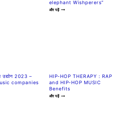
elephant Wishperers”
U
INDIA
और पढ़ें
WIN
OSCARS
2023
ऑस्कर
विजेता
“THE
ELEPHANT
WISHPERERS”
त उद्योग 2023 –
HIP-HOP THERAPY : RAP
usic companies
and HIP-HOP MUSIC
Benefits
HIP-
और पढ़ें
HOP
THERAPY
: