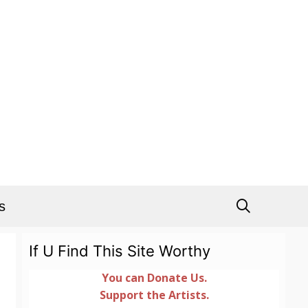
s
If U Find This Site Worthy