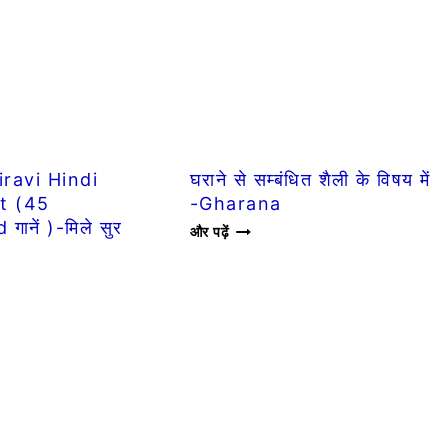
RAP
AND
HIP-
NIES
HOP
MUSIC
BENEFITS
ravi Hindi
घराने से सम्बंधित शैली के विषय में
t (45
-Gharana
ानें )-मिले सुर
घराने
और पढ़ें
से
सम्बंधित
AVI
शैली
के
विषय
में
-
WOOD
GHARANA