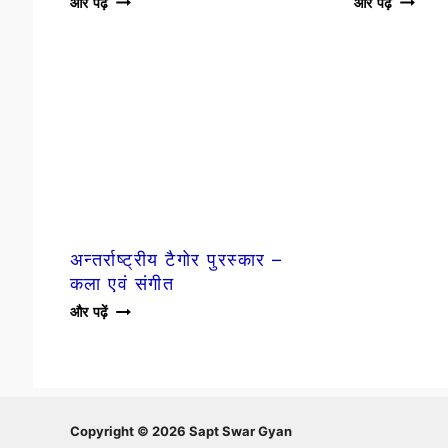
और पढ़ें
और पढ़ें
संगीत
संगीत
समिति
शिक्षण
–
संस्थान
PRAYAG
–
SANGEET
SHIKS
SAMITI
SANS
अन्तर्राष्ट्रीय टैगोर पुरस्कार –
कला एवं संगीत
अन्तर्राष्ट्रीय
और पढ़ें
टैगोर
पुरस्कार
–
कला
एवं
Copyright © 2026 Sapt Swar Gyan