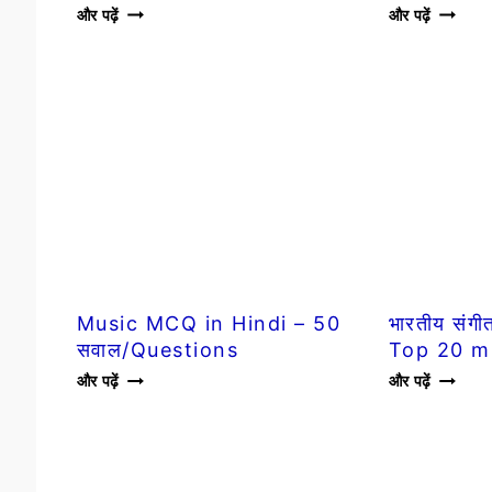
पण्डित
NAAT
और पढ़ें
और पढ़ें
ओंकारनाथ
SONG
ठाकुर
OSCAR
जीवनी-
2023
BIOGRAPHY
:
राजामौली
की
RRR
WINS
Music MCQ in Hindi – 50
भारतीय संगी
सवाल/Questions
Top 20 m
MUSIC
भारतीय
और पढ़ें
और पढ़ें
MCQ
संगीत
IN
उद्योग
HINDI
2023
–
–