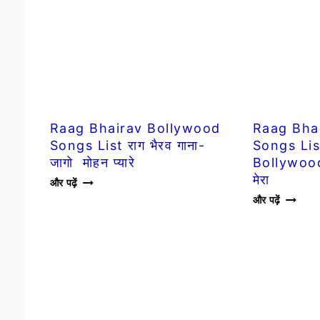
50
TOP
सवाल/QUESTIONS
20
MUSIC
COMPA
Raag Bhairav Bollywood
Raag Bhai
Songs List राग भैरव गाना-
Songs Lis
जागो मोहन प्यारे
Bollywood ग
मेरा
RAAG
और पढ़ें
BHAIRAV
RAAG
और पढ़ें
BOLLYWOOD
BHAIR
SONGS
HINDI
LIST
SONGS
राग
LIST
भैरव
(45
गाना-
BOLLY
जागो
गानें