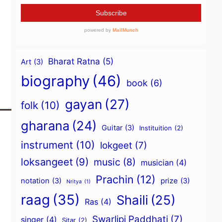
Bharat Ratna
(5)
Art
(3)
biography
(46)
book
(6)
gayan
(27)
folk
(10)
gharana
(24)
Guitar
(3)
Instituition
(2)
instrument
(10)
lokgeet
(7)
loksangeet
(9)
music
(8)
musician
(4)
Prachin
(12)
notation
(3)
prize
(3)
Nritya
(1)
raag
(35)
Shaili
(25)
Ras
(4)
Swarlipi Paddhati
(7)
singer
(4)
Sitar
(2)