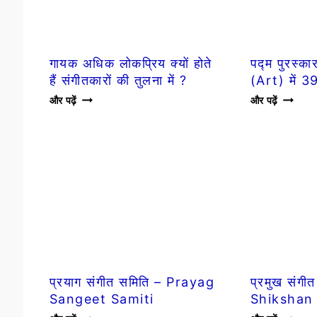
मोहन
)-
प्यारे
मिले
सुर
गायक अधिक लोकप्रिय क्यों होते
पद्म पुरस्क
मेरा
हैं संगीतकारों की तुलना में ?
(Art) में
गायक
पद्म
और पढ़ें
और पढ़ें
अधिक
पुरस्कार
लोकप्रिय
2023
क्यों
:
होते
कला
हैं
(ART)
संगीतकारों
में
की
39
तुलना
PADM
में
AWAR
?
प्रयाग संगीत समिति – Prayag
प्रमुख संगीत
Sangeet Samiti
Shikshan
प्रयाग
प्रमुख