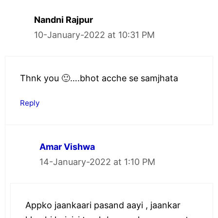
Nandni Rajpur
10-January-2022 at 10:31 PM
Thnk you 🙂….bhot acche se samjhata
Reply
Amar Vishwa
14-January-2022 at 1:10 PM
Appko jaankaari pasand aayi , jaankar