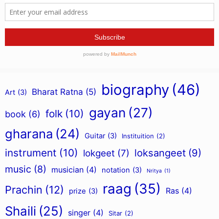
biography
(46)
Bharat Ratna
(5)
Art
(3)
gayan
(27)
folk
(10)
book
(6)
gharana
(24)
Guitar
(3)
Instituition
(2)
instrument
(10)
loksangeet
(9)
lokgeet
(7)
music
(8)
musician
(4)
notation
(3)
Nritya
(1)
raag
(35)
Prachin
(12)
Ras
(4)
prize
(3)
Shaili
(25)
singer
(4)
Sitar
(2)