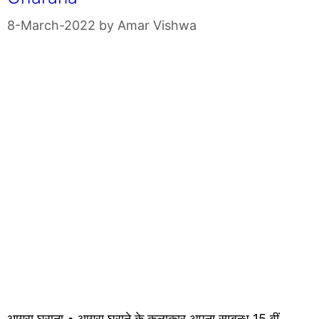
8-March-2022
by
Amar Vishwa
आगरा घराना • आगरा घराने के कलाकार अपना सम्बन्ध 15 वीं