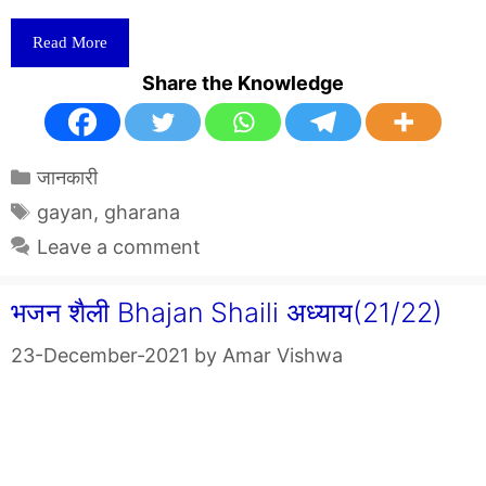
Read More
Share the Knowledge
Categories
जानकारी
Tags
gayan
,
gharana
Leave a comment
भजन शैली Bhajan Shaili अध्याय(21/22)
23-December-2021
by
Amar Vishwa