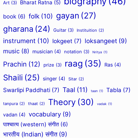
biography
(46)
Bharat Ratna
(5)
Art
(3)
gayan
(27)
folk
(10)
book
(6)
gharana
(24)
Guitar
(3)
Instituition
(2)
instrument
(10)
loksangeet
(9)
lokgeet
(7)
music
(8)
musician
(4)
notation
(3)
Nritya
(1)
raag
(35)
Prachin
(12)
Ras
(4)
prize
(3)
Shaili
(25)
singer
(4)
Sitar
(2)
Taal
(11)
Swarlipi Paddhati
(7)
Tabla
(7)
taan
(1)
Theory
(30)
tanpura
(2)
thaat
(2)
vadak
(1)
vocabulary
(9)
vadan
(4)
पाश्चात्य (western) संगीत
(6)
भारतीय (Indian) संगीत
(9)