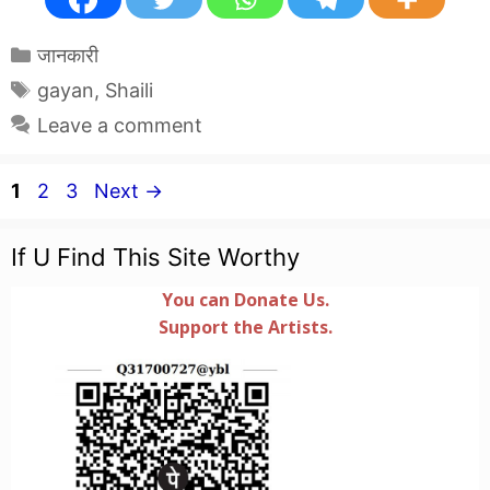
Categories
जानकारी
Tags
gayan
,
Shaili
Leave a comment
Page
Page
Page
1
2
3
Next
→
If U Find This Site Worthy