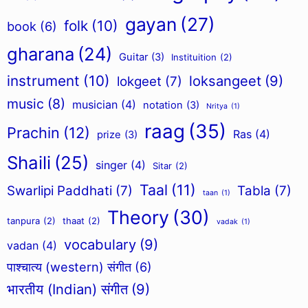
gayan
(27)
folk
(10)
book
(6)
gharana
(24)
Guitar
(3)
Instituition
(2)
instrument
(10)
loksangeet
(9)
lokgeet
(7)
music
(8)
musician
(4)
notation
(3)
Nritya
(1)
raag
(35)
Prachin
(12)
Ras
(4)
prize
(3)
Shaili
(25)
singer
(4)
Sitar
(2)
Taal
(11)
Swarlipi Paddhati
(7)
Tabla
(7)
taan
(1)
Theory
(30)
tanpura
(2)
thaat
(2)
vadak
(1)
vocabulary
(9)
vadan
(4)
पाश्चात्य (western) संगीत
(6)
भारतीय (Indian) संगीत
(9)