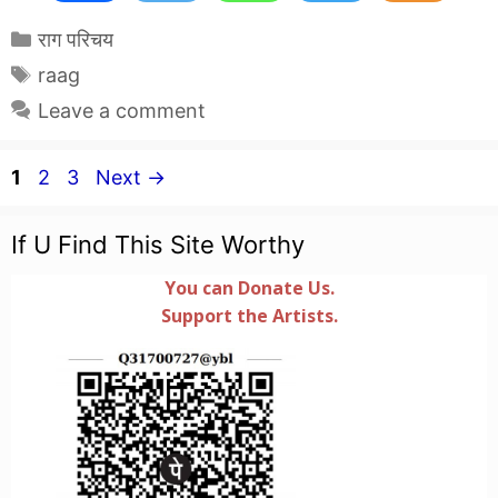
Categories
राग परिचय
Tags
raag
Leave a comment
Page
Page
Page
1
2
3
Next
→
If U Find This Site Worthy