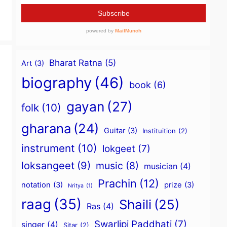
Bharat Ratna
(5)
Art
(3)
biography
(46)
book
(6)
gayan
(27)
folk
(10)
gharana
(24)
Guitar
(3)
Instituition
(2)
instrument
(10)
lokgeet
(7)
loksangeet
(9)
music
(8)
musician
(4)
Prachin
(12)
notation
(3)
prize
(3)
Nritya
(1)
raag
(35)
Shaili
(25)
Ras
(4)
Swarlipi Paddhati
(7)
singer
(4)
Sitar
(2)