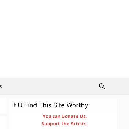
s
If U Find This Site Worthy