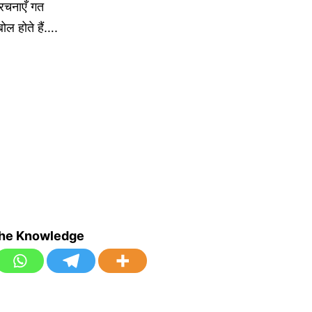
ई रचनाएँ गत
ोल होते हैं….
the Knowledge