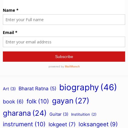
biography
(46)
Bharat Ratna
(5)
Art
(3)
gayan
(27)
folk
(10)
book
(6)
gharana
(24)
Guitar
(3)
Instituition
(2)
instrument
(10)
loksangeet
(9)
lokgeet
(7)