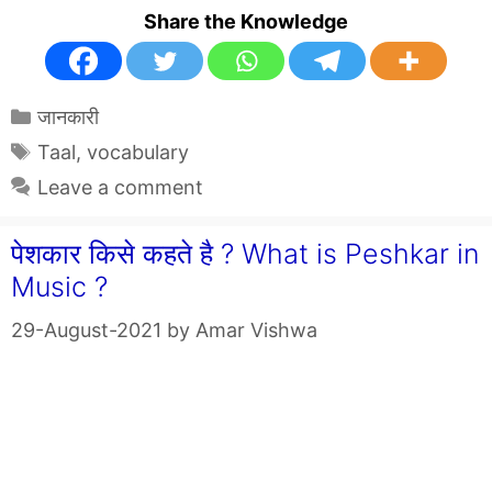
Share the Knowledge
Categories
जानकारी
Tags
Taal
,
vocabulary
Leave a comment
पेशकार किसे कहते है ? What is Peshkar in
Music ?
29-August-2021
by
Amar Vishwa