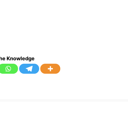
the Knowledge
a