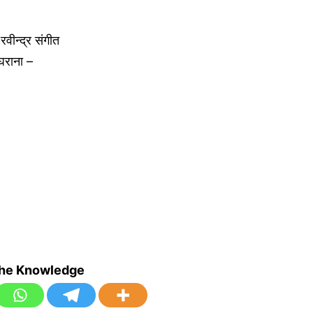
वीन्द्र संगीत
घराना –
the Knowledge