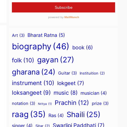
Bharat Ratna
(5)
Art
(3)
biography
(46)
book
(6)
gayan
(27)
folk
(10)
gharana
(24)
Guitar
(3)
Instituition
(2)
instrument
(10)
lokgeet
(7)
loksangeet
(9)
music
(8)
musician
(4)
Prachin
(12)
notation
(3)
prize
(3)
Nritya
(1)
raag
(35)
Shaili
(25)
Ras
(4)
Swarlipi Paddhati
(7)
singer
(4)
Sitar
(2)