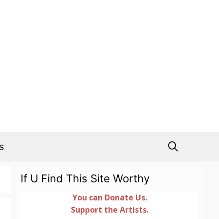
s
If U Find This Site Worthy