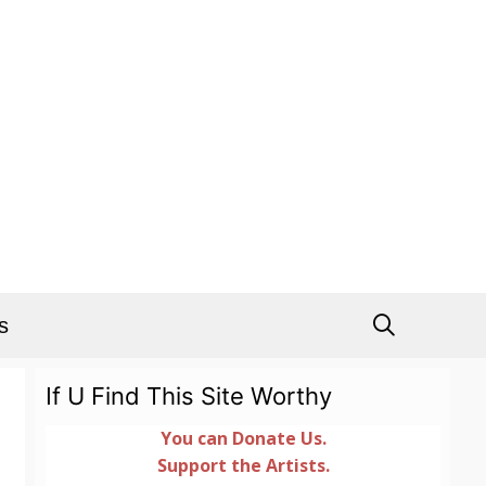
s
If U Find This Site Worthy