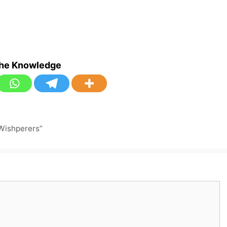
the Knowledge
 Wishperers”