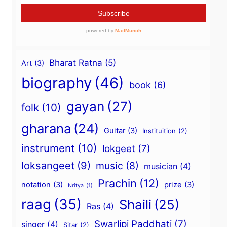
Bharat Ratna
(5)
Art
(3)
biography
(46)
book
(6)
gayan
(27)
folk
(10)
gharana
(24)
Guitar
(3)
Instituition
(2)
instrument
(10)
lokgeet
(7)
loksangeet
(9)
music
(8)
musician
(4)
Prachin
(12)
notation
(3)
prize
(3)
Nritya
(1)
raag
(35)
Shaili
(25)
Ras
(4)
Swarlipi Paddhati
(7)
singer
(4)
Sitar
(2)