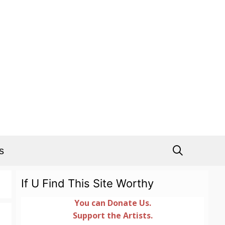
s
If U Find This Site Worthy