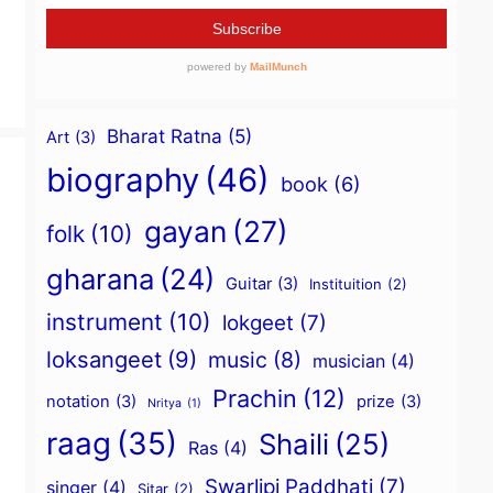
Bharat Ratna
(5)
Art
(3)
biography
(46)
book
(6)
gayan
(27)
folk
(10)
gharana
(24)
Guitar
(3)
Instituition
(2)
instrument
(10)
lokgeet
(7)
loksangeet
(9)
music
(8)
musician
(4)
Prachin
(12)
notation
(3)
prize
(3)
Nritya
(1)
raag
(35)
Shaili
(25)
Ras
(4)
Swarlipi Paddhati
(7)
singer
(4)
Sitar
(2)