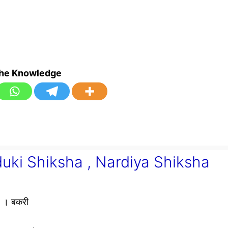
the Knowledge
 Manduki Shiksha , Nardiya Shiksha
है । बकरी