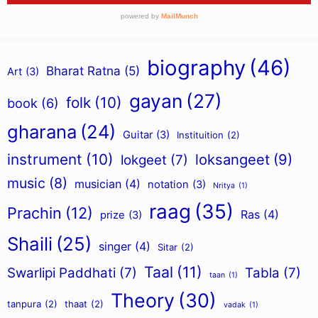
biography
(46)
Bharat Ratna
(5)
Art
(3)
gayan
(27)
folk
(10)
book
(6)
gharana
(24)
Guitar
(3)
Instituition
(2)
instrument
(10)
loksangeet
(9)
lokgeet
(7)
music
(8)
musician
(4)
notation
(3)
Nritya
(1)
raag
(35)
Prachin
(12)
Ras
(4)
prize
(3)
Shaili
(25)
singer
(4)
Sitar
(2)
Taal
(11)
Swarlipi Paddhati
(7)
Tabla
(7)
taan
(1)
Theory
(30)
tanpura
(2)
thaat
(2)
vadak
(1)