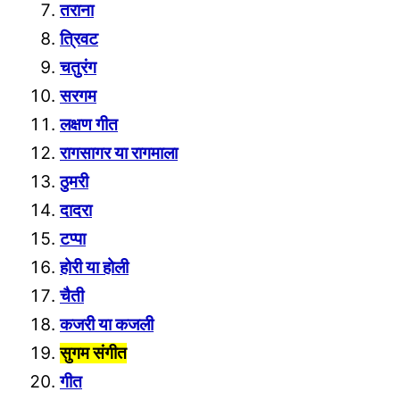
तराना
त्रिवट
चतुरंग
सरगम
लक्ष
ण गीत
रागसागर या रागमाला
ठुमरी
दादरा
टप्पा
होरी या होली
चैती
कजरी या कजली
सुगम संगीत
गीत