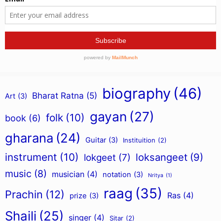
biography
(46)
Bharat Ratna
(5)
Art
(3)
gayan
(27)
folk
(10)
book
(6)
gharana
(24)
Guitar
(3)
Instituition
(2)
instrument
(10)
loksangeet
(9)
lokgeet
(7)
music
(8)
musician
(4)
notation
(3)
Nritya
(1)
raag
(35)
Prachin
(12)
Ras
(4)
prize
(3)
Shaili
(25)
singer
(4)
Sitar
(2)