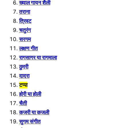
ख्याल गायन शैली
तराना
त्रिवट
चतुरंग
सरगम
लक्ष
ण गीत
रागसागर या रागमाला
ठुमरी
दादरा
टप्पा
होरी या होली
चैती
कजरी या कजली
सुगम संगीत