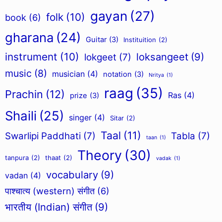
gayan
(27)
folk
(10)
book
(6)
gharana
(24)
Guitar
(3)
Instituition
(2)
instrument
(10)
loksangeet
(9)
lokgeet
(7)
music
(8)
musician
(4)
notation
(3)
Nritya
(1)
raag
(35)
Prachin
(12)
Ras
(4)
prize
(3)
Shaili
(25)
singer
(4)
Sitar
(2)
Taal
(11)
Swarlipi Paddhati
(7)
Tabla
(7)
taan
(1)
Theory
(30)
tanpura
(2)
thaat
(2)
vadak
(1)
vocabulary
(9)
vadan
(4)
पाश्चात्य (western) संगीत
(6)
भारतीय (Indian) संगीत
(9)