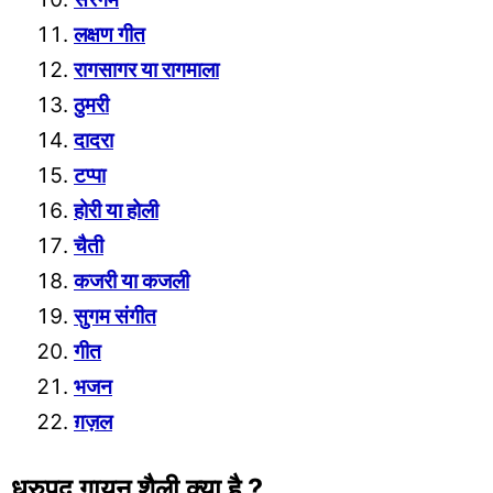
लक्ष
ण गीत
रागसागर या रागमाला
ठुमरी
दादरा
टप्पा
होरी या होली
चैती
कजरी या कजली
सुगम संगीत
गीत
भजन
ग़ज़ल
ध्रुपद गायन शैली क्या है ?