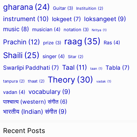
gharana
(24)
Guitar
(3)
Instituition
(2)
instrument
(10)
loksangeet
(9)
lokgeet
(7)
music
(8)
musician
(4)
notation
(3)
Nritya
(1)
raag
(35)
Prachin
(12)
Ras
(4)
prize
(3)
Shaili
(25)
singer
(4)
Sitar
(2)
Taal
(11)
Swarlipi Paddhati
(7)
Tabla
(7)
taan
(1)
Theory
(30)
tanpura
(2)
thaat
(2)
vadak
(1)
vocabulary
(9)
vadan
(4)
पाश्चात्य (western) संगीत
(6)
भारतीय (Indian) संगीत
(9)
Recent Posts