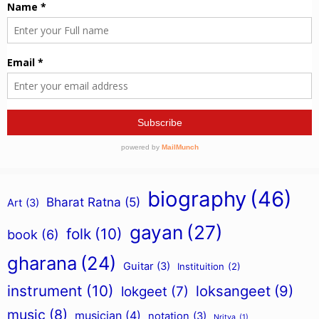
biography
(46)
Bharat Ratna
(5)
Art
(3)
gayan
(27)
folk
(10)
book
(6)
gharana
(24)
Guitar
(3)
Instituition
(2)
instrument
(10)
loksangeet
(9)
lokgeet
(7)
music
(8)
musician
(4)
notation
(3)
Nritya
(1)