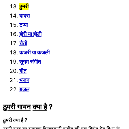
ठुमरी
दादरा
टप्पा
होरी या होली
चैती
कजरी या कजली
सुगम संगीत
गीत
भजन
ग़ज़ल
ठुमरी गायन
क्या है
?
ठुमरी क्या है ?
ठुमरी शब्द का व्यवहार हिन्दुस्तानी संगीत की एक विशेष गेय विधा के