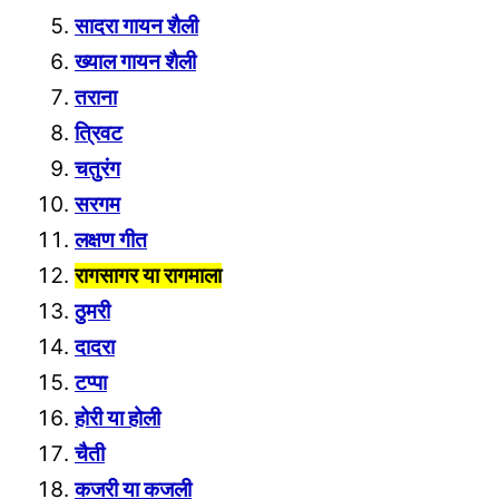
सादरा गायन शैली
ख्याल गायन शैली
तराना
त्रिवट
चतुरंग
सरगम
लक्ष
ण गीत
रागसागर या रागमाला
ठुमरी
दादरा
टप्पा
होरी या होली
चैती
कजरी या कजली