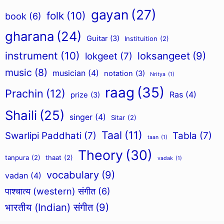
gayan
(27)
folk
(10)
book
(6)
gharana
(24)
Guitar
(3)
Instituition
(2)
instrument
(10)
loksangeet
(9)
lokgeet
(7)
music
(8)
musician
(4)
notation
(3)
Nritya
(1)
raag
(35)
Prachin
(12)
Ras
(4)
prize
(3)
Shaili
(25)
singer
(4)
Sitar
(2)
Taal
(11)
Swarlipi Paddhati
(7)
Tabla
(7)
taan
(1)
Theory
(30)
tanpura
(2)
thaat
(2)
vadak
(1)
vocabulary
(9)
vadan
(4)
पाश्चात्य (western) संगीत
(6)
भारतीय (Indian) संगीत
(9)