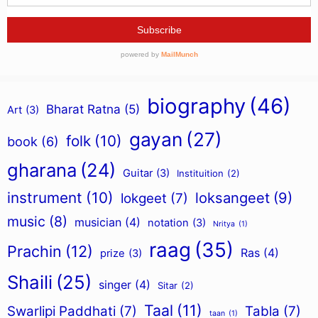
biography
(46)
Bharat Ratna
(5)
Art
(3)
gayan
(27)
folk
(10)
book
(6)
gharana
(24)
Guitar
(3)
Instituition
(2)
instrument
(10)
loksangeet
(9)
lokgeet
(7)
music
(8)
musician
(4)
notation
(3)
Nritya
(1)
raag
(35)
Prachin
(12)
Ras
(4)
prize
(3)
Shaili
(25)
singer
(4)
Sitar
(2)
Taal
(11)
Swarlipi Paddhati
(7)
Tabla
(7)
taan
(1)