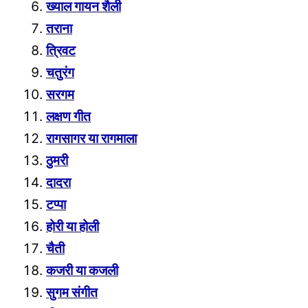
ख्याल गायन शैली
तराना
त्रिवट
चतुरंग
सरगम
लक्ष
ण गीत
रागसागर या रागमाला
ठुमरी
दादरा
टप्पा
होरी या होली
चैती
कजरी या कजली
सुगम संगीत