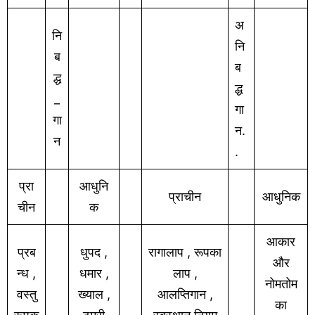
अ
नि
नि
ब
ब
द्ध
द्ध
_
गा
गा
न.
न
.
प्रा
आधुनि
प्राचीन
आधुनिक
चीन
क
आकार
प्रब
धुपद ,
रागालाप , रूपका
और
न्ध ,
धमार ,
लाप ,
नोमतोम
वस्तु
ख्याल ,
आलप्तिगान ,
का