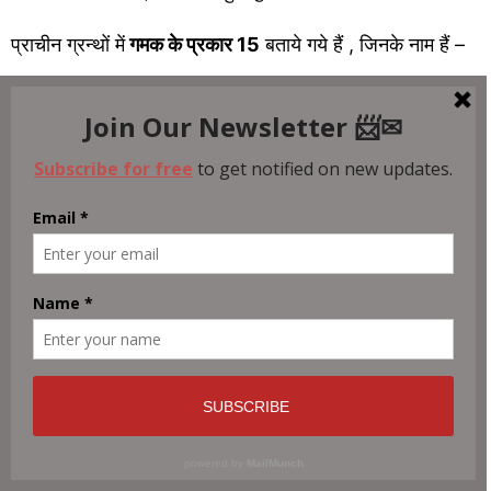
प्राचीन ग्रन्थों में
गमक के प्रकार 15
बताये गये हैं , जिनके नाम हैं –
1. कंपित
2. आंदोलित
3. स्फुरित
4. तिरिप
5. मुदित
6. लीन
7. नामित
8. कुरूला
9. मिश्रित
10. हॅम्फित
11. उल्लासित
12. बली