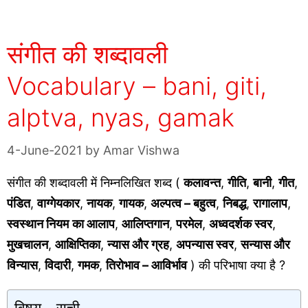
संगीत की शब्दावली
Vocabulary – bani, giti,
alptva, nyas, gamak
4-June-2021
by
Amar Vishwa
संगीत की शब्दावली में निम्नलिखित शब्द (
कलावन्त
,
गीति
,
बानी
,
गीत
,
पंडित
,
वाग्गेयकार
,
नायक
,
गायक
,
अल्पत्व – बहुत्व
,
निबद्ध
,
रागालाप
,
स्वस्थान नियम
का आलाप
,
आलिप्तगान
,
परमेल
,
अध्वदर्शक स्वर
,
मुखचालन
,
आक्षिप्तिका
,
न्यास और ग्रह
,
अपन्यास स्वर
,
सन्यास और
विन्यास
,
विदारी
,
गमक
,
तिरोभाव – आविर्भाव
) की परिभाषा क्या है ?
विषय - सूची