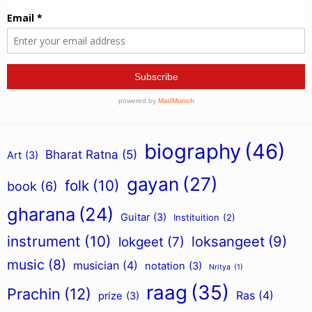
biography
(46)
Bharat Ratna
(5)
Art
(3)
gayan
(27)
folk
(10)
book
(6)
gharana
(24)
Guitar
(3)
Instituition
(2)
instrument
(10)
loksangeet
(9)
lokgeet
(7)
music
(8)
musician
(4)
notation
(3)
Nritya
(1)
raag
(35)
Prachin
(12)
Ras
(4)
prize
(3)