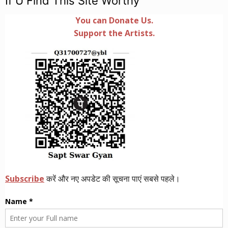
If U Find This Site Worthy