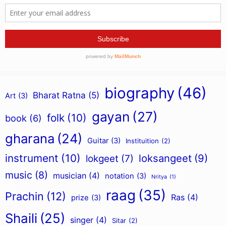
biography
(46)
Bharat Ratna
(5)
Art
(3)
gayan
(27)
folk
(10)
book
(6)
gharana
(24)
Guitar
(3)
Instituition
(2)
instrument
(10)
loksangeet
(9)
lokgeet
(7)
music
(8)
musician
(4)
notation
(3)
Nritya
(1)
raag
(35)
Prachin
(12)
Ras
(4)
prize
(3)
Shaili
(25)
singer
(4)
Sitar
(2)