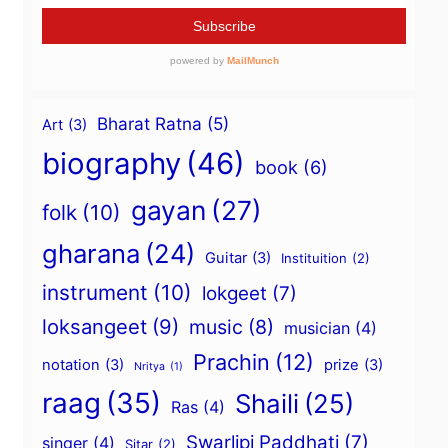
Bharat Ratna
(5)
Art
(3)
biography
(46)
book
(6)
gayan
(27)
folk
(10)
gharana
(24)
Guitar
(3)
Instituition
(2)
instrument
(10)
lokgeet
(7)
loksangeet
(9)
music
(8)
musician
(4)
Prachin
(12)
notation
(3)
prize
(3)
Nritya
(1)
raag
(35)
Shaili
(25)
Ras
(4)
Swarlipi Paddhati
(7)
singer
(4)
Sitar
(2)