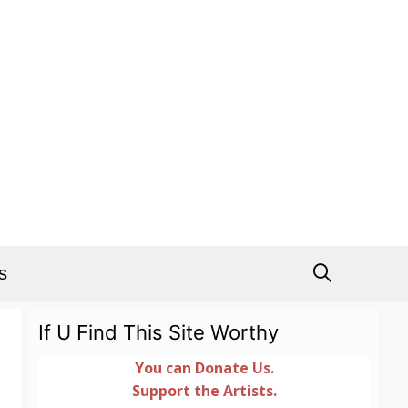
s
If U Find This Site Worthy