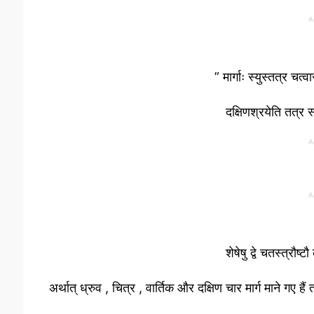
A
” मार्गाः स्युस्तत्र चत्
दक्षिणश्रयेति तत्र 
A
A
शेषेषु द्वे चतस्त्रौष
अर्थात् ध्रुव , चित्र , वार्तिक और दक्षिण चार मार्ग माने गए ह