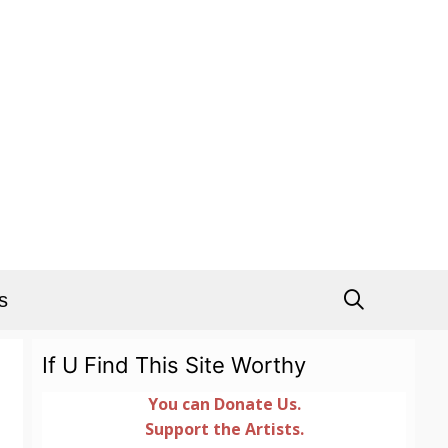
s
If U Find This Site Worthy