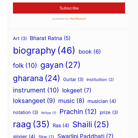
Bharat Ratna
(5)
Art
(3)
biography
(46)
book
(6)
gayan
(27)
folk
(10)
gharana
(24)
Guitar
(3)
Instituition
(2)
instrument
(10)
lokgeet
(7)
loksangeet
(9)
music
(8)
musician
(4)
Prachin
(12)
notation
(3)
prize
(3)
Nritya
(1)
raag
(35)
Shaili
(25)
Ras
(4)
Swarlipi Paddhati
(7)
singer
(4)
Sitar
(2)