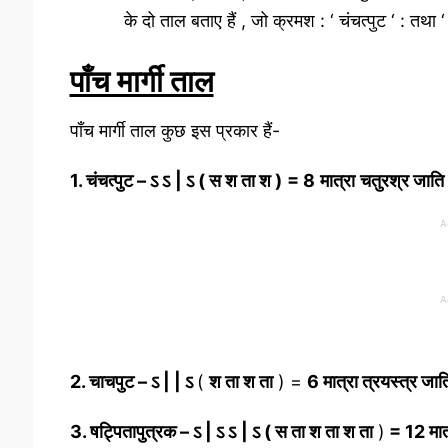
के दो ताल बताए हैं , जो क्रमश : ‘ चंचत्पुट ‘ : तथा
पाँच मार्गी ताल
पाँच मार्गी ताल कुछ इस प्रकार हैं-
1. चंचत्पुट –
ऽ
ऽ
| ऽ ( स श ता श )
= 8
मात्रा
चतुरश्र जाति
A
A
2. चाचपुट –
ऽ
| |
ऽ
(
श ता श ता
) =
6 मात्रा त्रयस्त्र जात
3. षट्पितापुत्रक – ऽ |
ऽ
ऽ
| ऽ
( स ता श ता श ता
)
= 12 मात