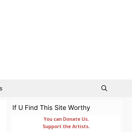
s
If U Find This Site Worthy