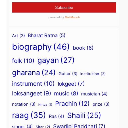
Bharat Ratna
(5)
Art
(3)
biography
(46)
book
(6)
gayan
(27)
folk
(10)
gharana
(24)
Guitar
(3)
Instituition
(2)
instrument
(10)
lokgeet
(7)
loksangeet
(9)
music
(8)
musician
(4)
Prachin
(12)
notation
(3)
prize
(3)
Nritya
(1)
raag
(35)
Shaili
(25)
Ras
(4)
Swarlipi Paddhati
(7)
singer
(4)
Sitar
(2)