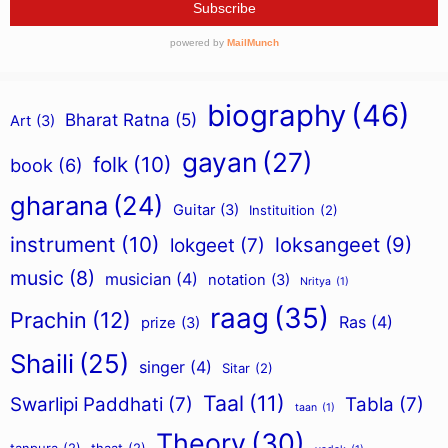
biography
(46)
Bharat Ratna
(5)
Art
(3)
gayan
(27)
folk
(10)
book
(6)
gharana
(24)
Guitar
(3)
Instituition
(2)
instrument
(10)
loksangeet
(9)
lokgeet
(7)
music
(8)
musician
(4)
notation
(3)
Nritya
(1)
raag
(35)
Prachin
(12)
Ras
(4)
prize
(3)
Shaili
(25)
singer
(4)
Sitar
(2)
Taal
(11)
Swarlipi Paddhati
(7)
Tabla
(7)
taan
(1)
Theory
(30)