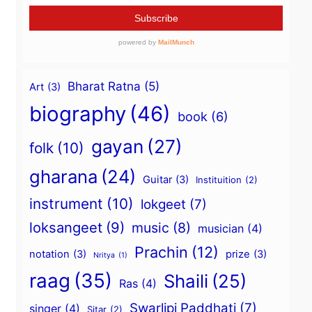
Bharat Ratna
(5)
Art
(3)
biography
(46)
book
(6)
gayan
(27)
folk
(10)
gharana
(24)
Guitar
(3)
Instituition
(2)
instrument
(10)
lokgeet
(7)
loksangeet
(9)
music
(8)
musician
(4)
Prachin
(12)
notation
(3)
prize
(3)
Nritya
(1)
raag
(35)
Shaili
(25)
Ras
(4)
Swarlipi Paddhati
(7)
singer
(4)
Sitar
(2)