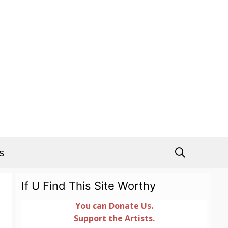
s
If U Find This Site Worthy