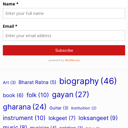
biography
(46)
Bharat Ratna
(5)
Art
(3)
gayan
(27)
folk
(10)
book
(6)
gharana
(24)
Guitar
(3)
Instituition
(2)
instrument
(10)
loksangeet
(9)
lokgeet
(7)
music
(8)
musician
(4)