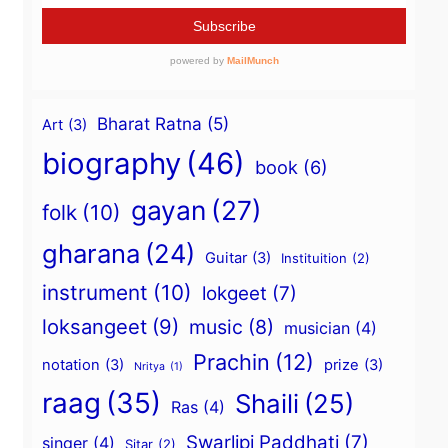
Bharat Ratna
(5)
Art
(3)
biography
(46)
book
(6)
gayan
(27)
folk
(10)
gharana
(24)
Guitar
(3)
Instituition
(2)
instrument
(10)
lokgeet
(7)
loksangeet
(9)
music
(8)
musician
(4)
Prachin
(12)
notation
(3)
prize
(3)
Nritya
(1)
raag
(35)
Shaili
(25)
Ras
(4)
Swarlipi Paddhati
(7)
singer
(4)
Sitar
(2)