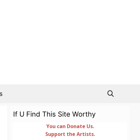
s
If U Find This Site Worthy