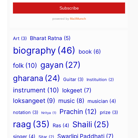
Bharat Ratna
(5)
Art
(3)
biography
(46)
book
(6)
gayan
(27)
folk
(10)
gharana
(24)
Guitar
(3)
Instituition
(2)
instrument
(10)
lokgeet
(7)
loksangeet
(9)
music
(8)
musician
(4)
Prachin
(12)
notation
(3)
prize
(3)
Nritya
(1)
raag
(35)
Shaili
(25)
Ras
(4)
Swarlipi Paddhati
(7)
singer
(4)
Sitar
(2)