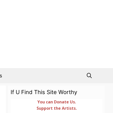
s
If U Find This Site Worthy