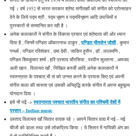
गई । वर्ष 1952 से भारत सरकार श्रेष्ठ संगीतज्ञों को संगीत को प्रोत्साहन
देने के लिये पद्म श्री , पद्म भूषण व पद्मविभूषण आदि उपाधियों व
पुरस्कारों से सम्मानित कर रही है ।
अनेक कलाकारों ने संगीत के विकास प्रचार एवं श्रेष्ठता की ओर ध्यान
पण्डित भीमसेन जोशी
दिया है , जिनमें पण्डित ओंकारनाथ ठाकुर ,
, कुमार
गन्धर्व , पण्डित रविशंकर , उमा देवी , जाकिर हुसैन , डॉ . लालमणि ,
पण्डित शिवकुमार शर्मा , हरि प्रसाद चौरसिया , परवीन सुल्ताना , अमजद
अली खान , विलायत खाँ , निखिल बनर्जी आदि अनेक कलाकारों ने
स्वतन्त्रता के पश्चात् भी सं को उन्नत करने के प्रयास किए एवं अपनी
संगीत कला की चारुता एवं उसकी अभिवृद्धि करके संगीत में अपना बहुमूल्य
योगदान दिया ।
स्वतन्त्रता पश्चात् भारतीय संगीत का पश्चिमी देशों में
इसे भी पढ़ें ->
प्रसार – Indian music
उस्ताद विलायत खाँ सितार वादक रहे । आपने सितार वाद्य में नई – नई
चीजों को डाला तथा उसे लोकप्रिय किया । ये सितार में गायिकी अंग का
ये हो प्रतिनिधित्व करते हैं ।