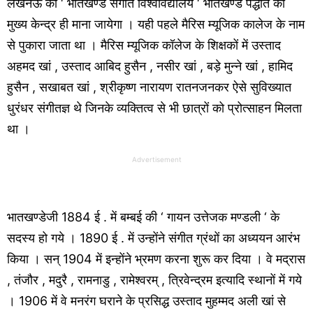
लखनऊ का ‘ भातखण्डे संगीत विश्वविद्यालय ‘ भातखण्डे पद्धति का
मुख्य केन्द्र ही माना जायेगा । यही पहले मैरिस म्यूजिक कालेज के नाम
से पुकारा जाता था । मैरिस म्यूजिक कॉलेज के शिक्षकों में उस्ताद
अहमद खां , उस्ताद आबिद हुसैन , नसीर खां , बड़े मुन्ने खां , हामिद
हुसैन , सखाबत खां , श्रीकृष्ण नारायण रातनजनकर ऐसे सुविख्यात
धुरंधर संगीतज्ञ थे जिनके व्यक्तित्व से भी छात्रों को प्रोत्साहन मिलता
था ।
Advertisement
भातखण्डेजी 1884 ई . में बम्बई की ‘ गायन उत्तेजक मण्डली ‘ के
सदस्य हो गये । 1890 ई . में उन्होंने संगीत ग्रंथों का अध्ययन आरंभ
किया । सन् 1904 में इन्होंने भ्रमण करना शुरू कर दिया । वे मद्रास
, तंजौर , मदुरै , रामनाडु , रामेश्वरम् , त्रिवेन्द्रम इत्यादि स्थानों में गये
। 1906 में वे मनरंग घराने के प्रसिद्ध उस्ताद मुहम्मद अली खां से