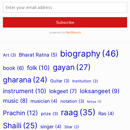
biography
(46)
Bharat Ratna
(5)
Art
(3)
gayan
(27)
folk
(10)
book
(6)
gharana
(24)
Guitar
(3)
Instituition
(2)
instrument
(10)
loksangeet
(9)
lokgeet
(7)
music
(8)
musician
(4)
notation
(3)
Nritya
(1)
raag
(35)
Prachin
(12)
Ras
(4)
prize
(3)
Shaili
(25)
singer
(4)
Sitar
(2)