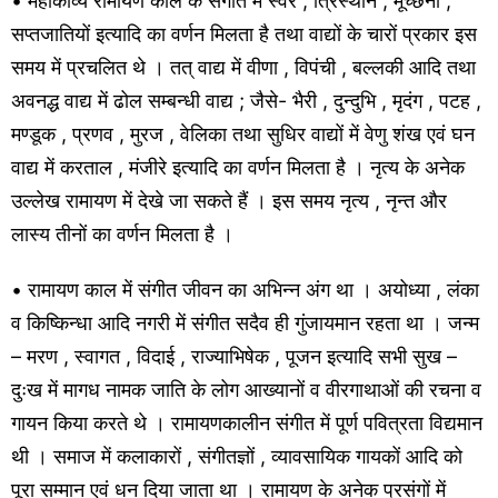
• महाकाव्य रामायण काल के संगीत में स्वर , त्रिस्थान , मूर्च्छना ,
सप्तजातियों इत्यादि का वर्णन मिलता है तथा वाद्यों के चारों प्रकार इस
समय में प्रचलित थे । तत् वाद्य में वीणा , विपंची , बल्लकी आदि तथा
अवनद्ध वाद्य में ढोल सम्बन्धी वाद्य ; जैसे- भैरी , दुन्दुभि , मृदंग , पटह ,
मण्डूक , प्रणव , मुरज , वेलिका तथा सुधिर वाद्यों में वेणु शंख एवं घन
वाद्य में करताल , मंजीरे इत्यादि का वर्णन मिलता है । नृत्य के अनेक
उल्लेख रामायण में देखे जा सकते हैं । इस समय नृत्य , नृन्त और
लास्य तीनों का वर्णन मिलता है ।
• रामायण काल में संगीत जीवन का अभिन्न अंग था । अयोध्या , लंका
व किष्किन्धा आदि नगरी में संगीत सदैव ही गुंजायमान रहता था । जन्म
– मरण , स्वागत , विदाई , राज्याभिषेक , पूजन इत्यादि सभी सुख –
दुःख में मागध नामक जाति के लोग आख्यानों व वीरगाथाओं की रचना व
गायन किया करते थे । रामायणकालीन संगीत में पूर्ण पवित्रता विद्यमान
थी । समाज में कलाकारों , संगीतज्ञों , व्यावसायिक गायकों आदि को
पूरा सम्मान एवं धन दिया जाता था । रामायण के अनेक प्रसंगों में