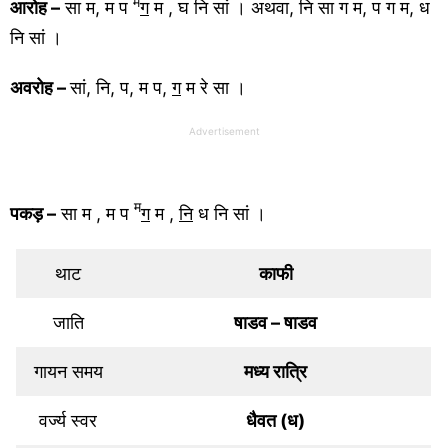
म
आरोह –
सा म, म प
ग
म , घ नि सां । अथवा, नि सा ग म, प ग म, ध
नि सां ।
अवरोह –
सां, नि, प, म प,
ग
म रे सा ।
Advertisement
म
पकड़ –
सा म , म प
ग
म ,
नि
ध नि सां ।
थाट
काफी
जाति
षाडव – षाडव
गायन समय
मध्य रात्रि
वर्ज्य स्वर
धैवत (ध)