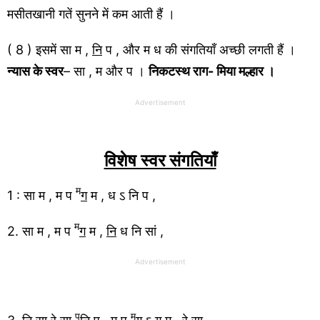
मसीतखानी गतें सुनने में कम आती हैं ।
( 8 ) इसमें सा म ,
नि
प , और म ध की संगतियाँ अच्छी लगती हैं ।
न्यास के स्वर
– सा , म और प ।
निकटस्थ राग- मिया मल्हार ।
Advertisement
विशेष स्वर संगतियाँ
म
1 : सा म , म प
ग
म , ध ऽ नि प ,
म
2. सा म , म प
ग
म ,
नि
ध नि सां ,
Advertisement
प
म