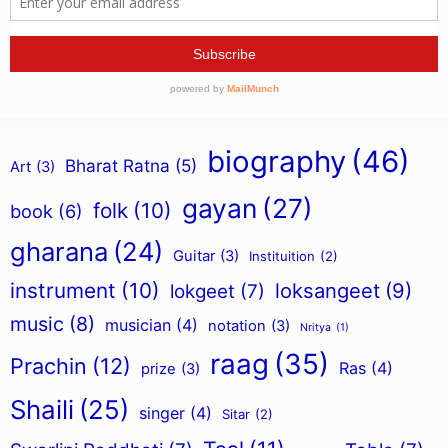
biography
(46)
Bharat Ratna
(5)
Art
(3)
gayan
(27)
folk
(10)
book
(6)
gharana
(24)
Guitar
(3)
Instituition
(2)
instrument
(10)
loksangeet
(9)
lokgeet
(7)
music
(8)
musician
(4)
notation
(3)
Nritya
(1)
raag
(35)
Prachin
(12)
Ras
(4)
prize
(3)
Shaili
(25)
singer
(4)
Sitar
(2)