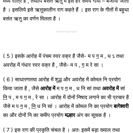
मध्य रात्रि है , तथापि बसंत ऋतु में इसे हर समय गाया – बजाया जाता
है । इसलिये इसे ऋतुकालीन राग कहते हैं । इस राग के गीतों में बहुधा
बसंत ऋतु का वर्णन मिलता है ।
Advertisement
( 5 ) इसके आरोह में पंचम स्वर वक्र है जैसे- म प
ग
म , ध ऽ तथा
अवरोह में गंधार स्वर वक्र है , जैसे- म प ,
ग
म रे सा ।
( 6 ) साधारणतया आरोह में शुद्ध और अवरोह में कोमल नि प्रयोग
किया जाता है , जैसे
आरोह में
म प
ग
म , ध नि सां तथा
अवरोह में
सां
नि
प , म प
ग
म , रे सा । आरोह में दोनों निषाद लगाने का भी प्रचार है
जैसे म प
ग
म ,
नि
ध नि सां । आरोह में कोमल नि का प्रयोग
बागेश्वरी
का और दोनों नि का समीप प्रयोग
मल्हार
अंग का सूचक है ।
( 7 ) इस राग की प्रकृति चंचल है । अतः इसमें बड़ा ख्याल तथा