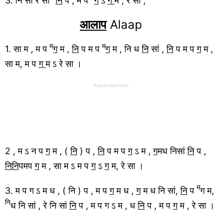
3. नि सा रे सा
नि
प , म प
ग
ऽ
ग
म , रे सा ,
आलाप
Alaap
म
म
1. सा म , म प
ग
म ,
नि
प म प
ग
म , नि ध
नि
सां ,
नि
प म प
ग
म ,
सा म, म प
ग
म ऽ रे सा ।
Advertisement
2 , म ऽ न प
ग
म , (
नि
) प ,
नि
प म प
ग
ऽ म ,
ग
मध निसां
नि
प ,
निनि
पमप
ग
म , सा म ऽ म प
ग
ऽ
ग
म, रे सा ।
म
3. म प ग ऽ म ध , ( नि ) प , म प
ग
म ध ,
ग
म ध नि सां,
नि
प
ग म,
नि
ध नि सां , रे नि सां
नि
प , म प ग ऽ म , ध
नि
प , म प
ग
म , रे सा ।