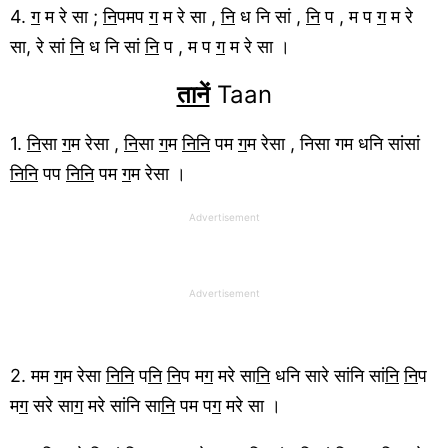
4.
ग
म रे सा ;
नि
पमप
ग
म रे सा ,
नि
ध नि सां ,
नि
प , म प
ग
म रे
सा, रे सां
नि
ध नि सां
नि
प , म प
ग
म रे सा ।
तानें
Taan
1.
नि
सा
ग
म रेसा ,
नि
सा
ग
म
निनि
पम
ग
म रेसा , निसा गम धनि सांसां
निनि
पप
निनि
पम
ग
म रेसा ।
Advertisement
Advertisement
2. मम
ग
म रेसा
निनि
प
नि
नि
प म
ग
मरे सा
नि
धनि सारे सांनि सां
नि
नि
प
म
ग
सरे सा
ग
मरे सांनि सा
नि
पम प
ग
मरे सा ।