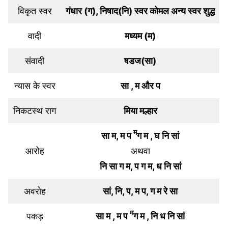
विकृत स्वर
गंधार (ग), निषाद(नि) स्वर कोमल अन्य स्वर शुद्ध
वादी
मध्यम (म)
संवादी
षडज(सा)
न्यास के स्वर
सा , म और प
निकटस्थ राग
मिया मल्हार
म
सा म, म प
ग म , घ नि सां
आरोह
अथवा
नि सा ग म, प ग म, ध नि सां
अवरोह
सां, नि, प, म प, ग म रे सा
म
पकड़
सा म , म प
ग म , नि ध नि सां