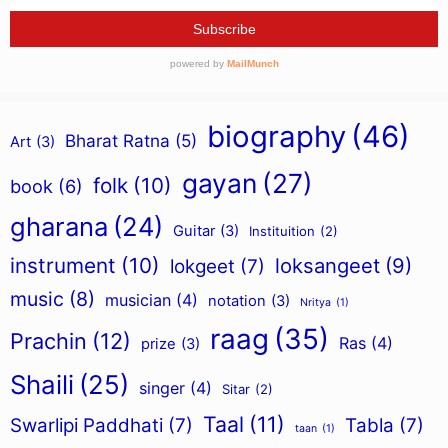
biography
(46)
Bharat Ratna
(5)
Art
(3)
gayan
(27)
folk
(10)
book
(6)
gharana
(24)
Guitar
(3)
Instituition
(2)
instrument
(10)
loksangeet
(9)
lokgeet
(7)
music
(8)
musician
(4)
notation
(3)
Nritya
(1)
raag
(35)
Prachin
(12)
Ras
(4)
prize
(3)
Shaili
(25)
singer
(4)
Sitar
(2)
Taal
(11)
Swarlipi Paddhati
(7)
Tabla
(7)
taan
(1)