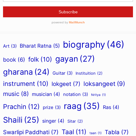
biography
(46)
Bharat Ratna
(5)
Art
(3)
gayan
(27)
folk
(10)
book
(6)
gharana
(24)
Guitar
(3)
Instituition
(2)
instrument
(10)
loksangeet
(9)
lokgeet
(7)
music
(8)
musician
(4)
notation
(3)
Nritya
(1)
raag
(35)
Prachin
(12)
Ras
(4)
prize
(3)
Shaili
(25)
singer
(4)
Sitar
(2)
Taal
(11)
Swarlipi Paddhati
(7)
Tabla
(7)
taan
(1)