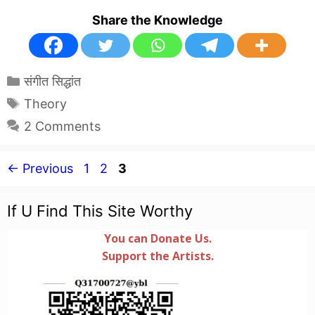
Share the Knowledge
Categories
संगीत सिद्धांत
Tags
Theory
2 Comments
Page
Page
Page
←
Previous
1
2
3
If U Find This Site Worthy