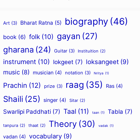
biography
(46)
Bharat Ratna
(5)
Art
(3)
gayan
(27)
folk
(10)
book
(6)
gharana
(24)
Guitar
(3)
Instituition
(2)
instrument
(10)
loksangeet
(9)
lokgeet
(7)
music
(8)
musician
(4)
notation
(3)
Nritya
(1)
raag
(35)
Prachin
(12)
Ras
(4)
prize
(3)
Shaili
(25)
singer
(4)
Sitar
(2)
Taal
(11)
Swarlipi Paddhati
(7)
Tabla
(7)
taan
(1)
Theory
(30)
tanpura
(2)
thaat
(2)
vadak
(1)
vocabulary
(9)
vadan
(4)