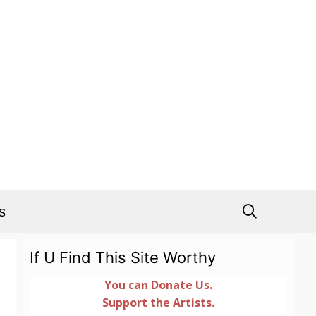
s
If U Find This Site Worthy