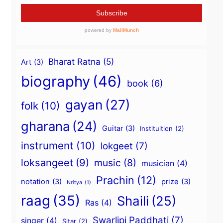
Bharat Ratna
(5)
Art
(3)
biography
(46)
book
(6)
gayan
(27)
folk
(10)
gharana
(24)
Guitar
(3)
Instituition
(2)
instrument
(10)
lokgeet
(7)
loksangeet
(9)
music
(8)
musician
(4)
Prachin
(12)
notation
(3)
prize
(3)
Nritya
(1)
raag
(35)
Shaili
(25)
Ras
(4)
Swarlipi Paddhati
(7)
singer
(4)
Sitar
(2)