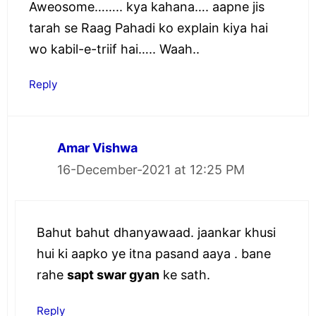
Aweosome…….. kya kahana…. aapne jis
tarah se Raag Pahadi ko explain kiya hai
wo kabil-e-triif hai….. Waah..
Reply
Amar Vishwa
16-December-2021 at 12:25 PM
Bahut bahut dhanyawaad. jaankar khusi
hui ki aapko ye itna pasand aaya . bane
rahe
sapt swar gyan
ke sath.
Reply