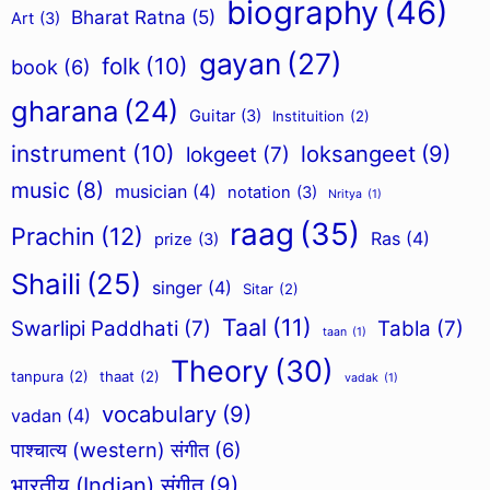
biography
(46)
Bharat Ratna
(5)
Art
(3)
gayan
(27)
folk
(10)
book
(6)
gharana
(24)
Guitar
(3)
Instituition
(2)
instrument
(10)
loksangeet
(9)
lokgeet
(7)
music
(8)
musician
(4)
notation
(3)
Nritya
(1)
raag
(35)
Prachin
(12)
Ras
(4)
prize
(3)
Shaili
(25)
singer
(4)
Sitar
(2)
Taal
(11)
Swarlipi Paddhati
(7)
Tabla
(7)
taan
(1)
Theory
(30)
tanpura
(2)
thaat
(2)
vadak
(1)
vocabulary
(9)
vadan
(4)
पाश्चात्य (western) संगीत
(6)
भारतीय (Indian) संगीत
(9)