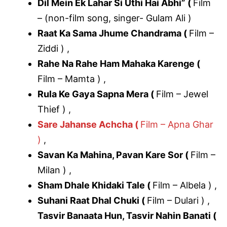
Dil Mein Ek Lahar Si Uthi Hai Abhi” (
Film
– (non-film song, singer- Gulam Ali )
Raat Ka Sama Jhume Chandrama (
Film –
Ziddi ) ,
Rahe Na Rahe Ham Mahaka Karenge (
Film – Mamta ) ,
Rula Ke Gaya Sapna Mera (
Film – Jewel
Thief ) ,
Sare Jahanse Achcha (
Film – Apna Ghar
)
,
Savan Ka Mahina, Pavan Kare Sor (
Film –
Milan ) ,
Sham Dhale Khidaki Tale (
Film – Albela ) ,
Suhani Raat Dhal Chuki (
Film – Dulari ) ,
Tasvir Banaata Hun, Tasvir Nahin Banati (