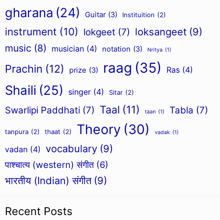
gharana
(24)
Guitar
(3)
Instituition
(2)
instrument
(10)
loksangeet
(9)
lokgeet
(7)
music
(8)
musician
(4)
notation
(3)
Nritya
(1)
raag
(35)
Prachin
(12)
Ras
(4)
prize
(3)
Shaili
(25)
singer
(4)
Sitar
(2)
Taal
(11)
Swarlipi Paddhati
(7)
Tabla
(7)
taan
(1)
Theory
(30)
tanpura
(2)
thaat
(2)
vadak
(1)
vocabulary
(9)
vadan
(4)
पाश्चात्य (western) संगीत
(6)
भारतीय (Indian) संगीत
(9)
Recent Posts