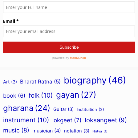
biography
(46)
Bharat Ratna
(5)
Art
(3)
gayan
(27)
folk
(10)
book
(6)
gharana
(24)
Guitar
(3)
Instituition
(2)
instrument
(10)
loksangeet
(9)
lokgeet
(7)
music
(8)
musician
(4)
notation
(3)
Nritya
(1)