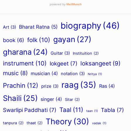
biography
(46)
Bharat Ratna
(5)
Art
(3)
gayan
(27)
folk
(10)
book
(6)
gharana
(24)
Guitar
(3)
Instituition
(2)
instrument
(10)
loksangeet
(9)
lokgeet
(7)
music
(8)
musician
(4)
notation
(3)
Nritya
(1)
raag
(35)
Prachin
(12)
Ras
(4)
prize
(3)
Shaili
(25)
singer
(4)
Sitar
(2)
Taal
(11)
Swarlipi Paddhati
(7)
Tabla
(7)
taan
(1)
Theory
(30)
tanpura
(2)
thaat
(2)
vadak
(1)