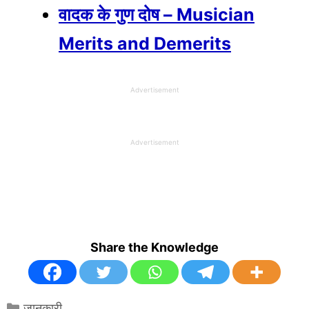
वादक के गुण दोष – Musician
Merits and Demerits
Advertisement
Advertisement
Share the Knowledge
Categories
जानकारी