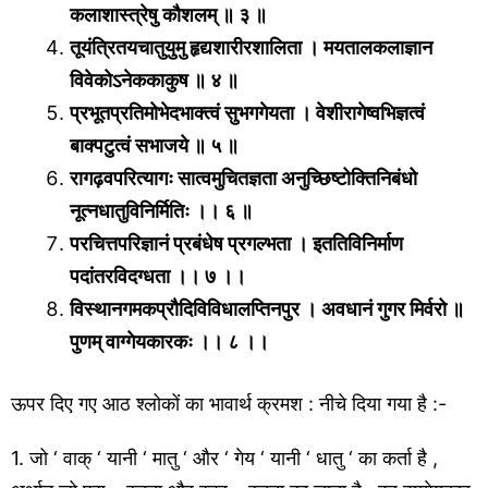
कलाशास्त्रेषु कौशलम् ॥ ३ ॥
तूयंत्रितयचातुयुमु हृद्यशारीरशालिता । मयतालकलाज्ञान
विवेकोऽनेककाकुष ॥ ४ ॥
प्रभूतप्रतिमोभेदभाक्त्वं सुभगगेयता । वेशीरागेष्वभिज्ञत्वं
बाक्पटुत्वं सभाजये ॥ ५ ॥
रागढ़वपरित्यागः सात्वमुचितज्ञता अनुच्छिष्टोक्तिनिबंधो
नूत्नधातुविनिर्मितिः ।। ६ ॥
परचित्तपरिज्ञानं प्रबंधेष प्रगल्भता । इततिविनिर्माण
पदांतरविदग्धता ।। ७ ।।
विस्थानगमकप्रौदिविविधालप्तिनपुर । अवधानं गुगर मिर्वरो ॥
पुणम् वाग्गेयकारकः ।। ८ ।।
ऊपर दिए गए आठ श्लोकों का भावार्थ क्रमश : नीचे दिया गया है :-
1. जो ‘ वाक् ‘ यानी ‘ मातु ‘ और ‘ गेय ‘ यानी ‘ धातु ‘ का कर्ता है ,