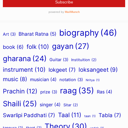
biography
(46)
Bharat Ratna
(5)
Art
(3)
gayan
(27)
folk
(10)
book
(6)
gharana
(24)
Guitar
(3)
Instituition
(2)
instrument
(10)
loksangeet
(9)
lokgeet
(7)
music
(8)
musician
(4)
notation
(3)
Nritya
(1)
raag
(35)
Prachin
(12)
Ras
(4)
prize
(3)
Shaili
(25)
singer
(4)
Sitar
(2)
Taal
(11)
Swarlipi Paddhati
(7)
Tabla
(7)
taan
(1)
Theory
(30)
tanpura
(2)
thaat
(2)