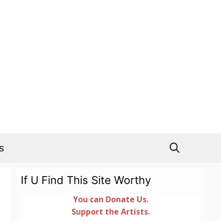
s
If U Find This Site Worthy