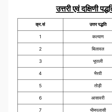
उत्तरी एवं दक्षिणी पद्
क्र.सं
उत्तर पद्धति
1
कल्याण
2
बिलावल
3
भूपाली
4
भैरवी
5
तोड़ी
6
आसावरी
7
भीमपलासी