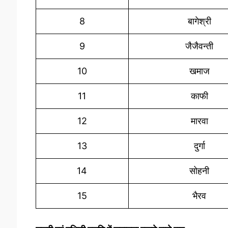
8
बागेश्री
9
जैजैवन्ती
10
खमाज
11
काफी
12
मारवा
13
दुर्गा
14
सोहनी
15
भैरव