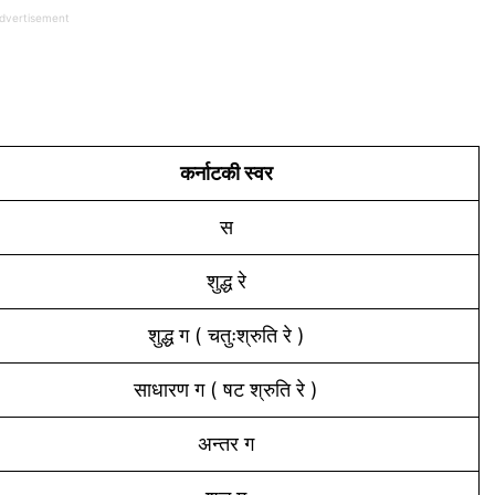
dvertisement
कर्नाटकी स्वर
स
शुद्ध रे
शुद्ध ग ( चतुःश्रुति रे )
साधारण ग ( षट श्रुति रे )
अन्तर ग