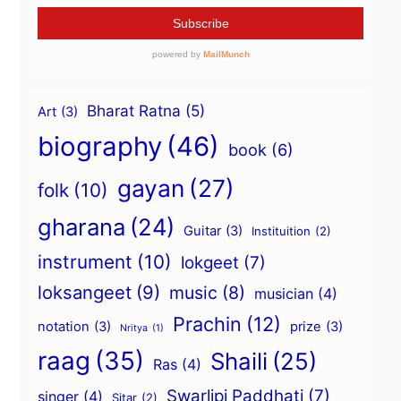
Bharat Ratna
(5)
Art
(3)
biography
(46)
book
(6)
gayan
(27)
folk
(10)
gharana
(24)
Guitar
(3)
Instituition
(2)
instrument
(10)
lokgeet
(7)
loksangeet
(9)
music
(8)
musician
(4)
Prachin
(12)
notation
(3)
prize
(3)
Nritya
(1)
raag
(35)
Shaili
(25)
Ras
(4)
Swarlipi Paddhati
(7)
singer
(4)
Sitar
(2)