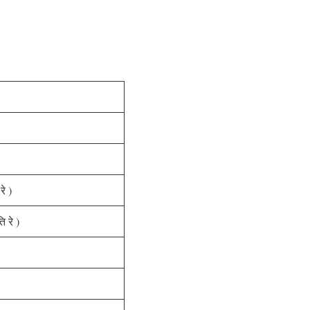
रे )
 रे )