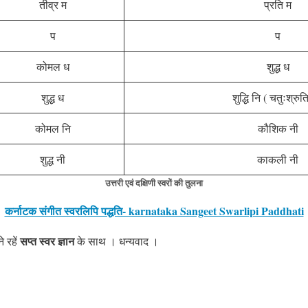
तीव्र म
प्रति म
प
प
कोमल ध
शुद्ध ध
शुद्ध ध
शुद्धि नि ( चतुःश्रुत
कोमल नि
कौशिक नी
शुद्ध नी
काकली नी
उत्तरी एवं दक्षिणी
स्वरों की
तुलना
कर्नाटक संगीत स्वरलिपि पद्धति- karnataka Sangeet Swarlipi Paddhati
सप्त स्वर ज्ञान
े रहें
के साथ । धन्यवाद ।