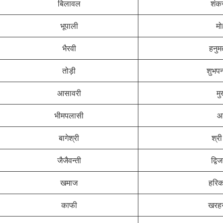
बिलावल
शंक
भूपाली
म
भैरवी
हनुम
तोड़ी
शुभपन
आसावरी
मु
भीमपलासी
आ
बागेश्री
श्री
जैजैवन्ती
द्वि
खमाज
हरिक
काफी
खरहर