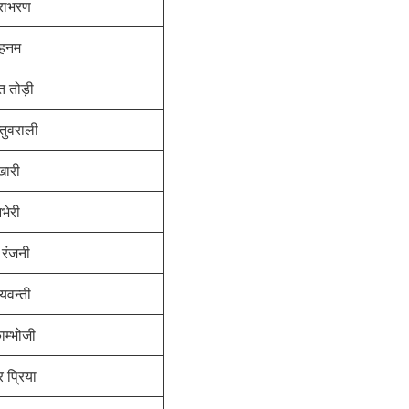
राभरण
ोहनम
त तोड़ी
्तुवराली
खारी
भेरी
 रंजनी
जयवन्ती
ाम्भोजी
 प्रिया