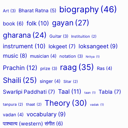
biography
(46)
Bharat Ratna
(5)
Art
(3)
gayan
(27)
folk
(10)
book
(6)
gharana
(24)
Guitar
(3)
Instituition
(2)
instrument
(10)
loksangeet
(9)
lokgeet
(7)
music
(8)
musician
(4)
notation
(3)
Nritya
(1)
raag
(35)
Prachin
(12)
Ras
(4)
prize
(3)
Shaili
(25)
singer
(4)
Sitar
(2)
Taal
(11)
Swarlipi Paddhati
(7)
Tabla
(7)
taan
(1)
Theory
(30)
tanpura
(2)
thaat
(2)
vadak
(1)
vocabulary
(9)
vadan
(4)
पाश्चात्य (western) संगीत
(6)