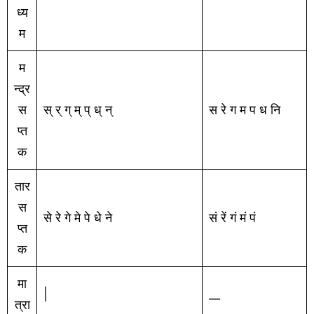
ध्य
म
म
न्द्र
स
स् र् ग् म् प् ध् न्
स रे ग म प ध नि
प्त
क
तार
स
से रे गे मे पे धे ने
सं रें गं मं पं
प्त
क
मा
|
__
त्रा