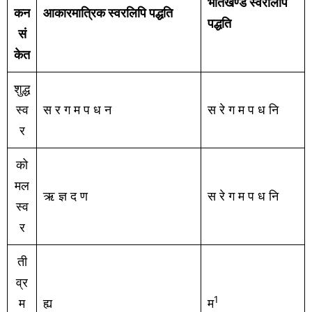
भातखण्डे स्वरलिपि
कन
आकारमात्रिक स्वरलिपि पद्धति
पद्धति
सं
केत
शुद्ध
स्व
स र ग म प ध न
स रे ग म प ध नि
र
को
मल
ऋ ज्ञ द ण
स रे ग म प ध नि
स्व
र
ती
व्र
1
म
ह्य
म