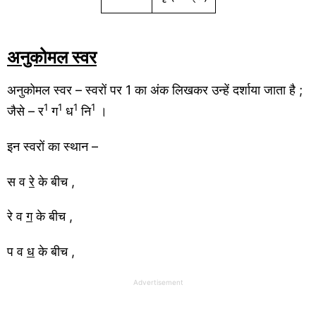
अनुकोमल स्वर
अनुकोमल स्वर – स्वरों पर 1 का अंक लिखकर उन्हें दर्शाया जाता है ;
1
1
1
1
जैसे – र
ग
ध
नि
।
इन स्वरों का स्थान –
स व
रे
के बीच ,
रे व
ग
के बीच ,
प व
ध
के बीच ,
Advertisement